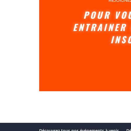
REJOIGNE
POUR VO
ENTRAINER 
INS
Découvrez tous nos événements à venir
Dé