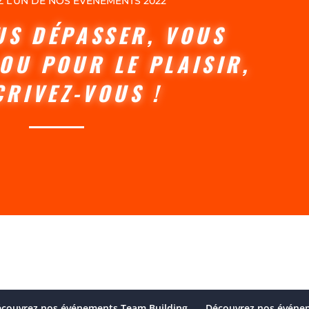
Z L’UN DE NOS ÉVÉNEMENTS 2022
US DÉPASSER, VOUS
OU POUR LE PLAISIR,
CRIVEZ-VOUS !
couvrez nos événements Team Building
Découvrez nos événem